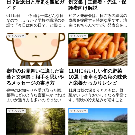
日？記念日と歴史を徹底ガ
例文集｜主催者・先生・保
イド
護者向け解説
6月15日――今日は一体どんな日
ピアノ発表会は、日ごろの練習の
なのでしょうか？学校や職場の会
成果を披露する特別な場です。演
話で「今日は何の日？」と気にな
奏はもちろんですが、発表会をよ
る方も多いはずです。実はこの日
り温かい雰囲気にするために欠か
は、日本では「生姜の日」や「米
せないのが「挨拶」です。主催者
ライフハック
ライフハック
百俵デー」などのユニークな記念
としての開会の挨拶、講師として
日があり、さらに世界的には「マ
の言葉、保護者を代表しての感謝
グナ・カルタ」の承認や歴史的
の挨拶など、それぞれの立場に合
喪中のお見舞いに適した言
11月においしい旬の野菜
葉と文例集：相手を思いや
10選｜食卓を彩る秋の味覚
るメッセージの書き方
と栄養たっぷりレシピ
喪中のお知らせを受け取った際、
11月は秋の深まりとともに、野
相手にどのような言葉をかければ
菜がいっそうおいしくなる季節で
よいか迷う方も多いのではないで
す。朝晩の冷え込みが増すこと
しょうか。悲しみの中にいる方に
で、野菜の甘みやうま味がぐっと
対しては、慎重な言葉選びが求め
増し、食卓に季節の変化を感じさ
ライフハック
ライフハック
られます。この記事では、喪中の
せてくれます。特に、根菜類や葉
お見舞いに適した表現や具体的な
物野菜、そして冬に向けた準備を
文例を10選ご紹介します。心の
する野菜たちは、ビタミン・ミネ
ラ