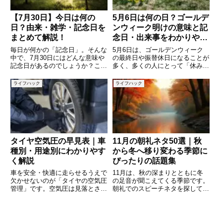
【7月30日】今日は何の
5月6日は何の日？ゴールデ
日？由来・雑学・記念日を
ンウィーク明けの意味と記
まとめて解説！
念日・出来事をわかりやす
く解説
毎日が何かの「記念日」。そんな
5月6日は、ゴールデンウィーク
中で、7月30日にはどんな意味や
の最終日や振替休日になることが
記念日があるのでしょうか？この
多く、多くの人にとって「休みの
記事では、7月30日に制定された
終わり」を意識する日です。しか
記念日や過去の出来事、有名人の
し、この日は単なる連休の終わり
ライフハック
ライフハック
誕生日などを幅広くご紹介しま
ではなく、歴史的な出来事や記念
す。思わず「へぇ〜」と言ってし
日がいくつも存在する意味のある
まうような雑学や豆知識を交え
日でもあります。本記事では、5
タイヤ空気圧の早見表｜車
11月の朝礼ネタ50選｜秋
種別・用途別にわかりやす
から冬へ移り変わる季節に
く解説
ぴったりの話題集
車を安全・快適に走らせるうえで
11月は、秋の深まりとともに冬
欠かせないのが「タイヤの空気圧
の足音が聞こえてくる季節です。
管理」です。空気圧は見落とされ
朝礼でのスピーチネタを探して
がちですが、燃費・走行安定性・
も、「紅葉」「勤労感謝の日」
タイヤ寿命・事故リスクにまで影
「年末準備」など、話題が多く迷
響します。「どれくらい入れれば
ってしまう方も多いでしょう。こ
いいの？」「車種によって違う
の記事では、ビジネスの現場や学