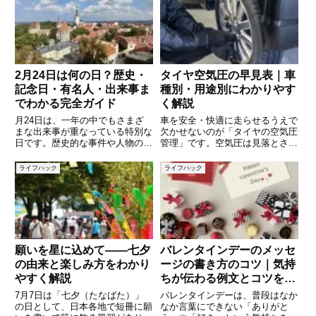
ビア数字（1, 2, 3…）とは異な
ます。さらに今月は、皆既月食や
り、文字と文字の組み合わせで数
部分日食といった天文ショーまで
を表すため、慣れないと読
同伴。そのドラマティックな
2月24日は何の日？歴史・
タイヤ空気圧の早見表｜車
記念日・有名人・出来事ま
種別・用途別にわかりやす
でわかる完全ガイド
く解説
月24日は、一年の中でもさまざ
車を安全・快適に走らせるうえで
まな出来事が重なっている特別な
欠かせないのが「タイヤの空気圧
日です。歴史的な事件や人物の誕
管理」です。空気圧は見落とされ
生日、現代の記念日など、多彩な
がちですが、燃費・走行安定性・
意味を持っています。日常の中で
タイヤ寿命・事故リスクにまで影
ライフハック
ライフハック
は何気なく過ぎてしまう一日です
響します。「どれくらい入れれば
が、その背景を知ることで、今日
いいの？」「車種によって違う
という日が少し特別に感じられる
の？」「高速道路や長距離では変
え
願いを星に込めて——七夕
バレンタインデーのメッセ
の由来と楽しみ方をわかり
ージの書き方のコツ｜気持
やすく解説
ちが伝わる例文とコツをや
さしく解説
7月7日は「七夕（たなばた）」
バレンタインデーは、普段はなか
の日として、日本各地で短冊に願
なか言葉にできない「ありがと