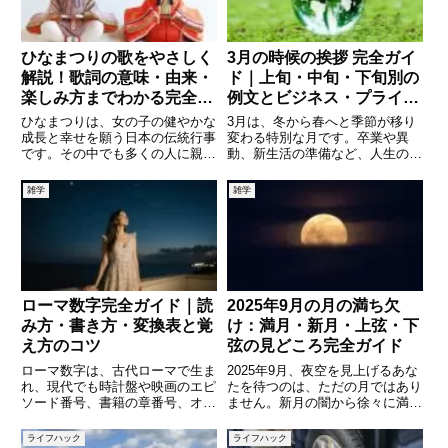
ひなまつりの歌をやさしく
3月の時候の挨拶 完全ガイ
解説！歌詞の意味・由来・
ド｜上旬・中旬・下旬別の
楽しみ方までわかる完全ガ
例文とビジネス・プライベ
イド
ートでの使い分け
ひなまつりは、女の子の健やかな
3月は、冬から春へと季節が移り
成長と幸せを願う日本の伝統行事
変わる特別な月です。卒業や異
です。その中でも多くの人に親し
動、新生活の準備など、人生の節
まれているのが「ひなまつりの
目となる出来事も多く、手紙やメ
歌」です。子どものころに歌った
ールを書く機会が増える時期でも
雑学
雑学
記憶がある方も多いのではないで
あります。そんな3月に欠かせな
しょうか。しかし、あらためて歌
いのが「時候の挨拶」です。しか
詞の意味を考えたことはあります
し、「どの言葉を使えばよいのか
か
分
ローマ数字完全ガイド｜読
2025年9月の月の満ち欠
み方・書き方・変換表と覚
け：満月・新月・上弦・下
え方のコツ
弦の見どころ完全ガイド
ローマ数字は、古代ローマで生ま
2025年9月、夜空を見上げるあな
れ、現代でも時計盤や映画のエピ
たを待つのは、ただの月ではあり
ソード番号、書籍の章番号、オリ
ません。新月の闇から徐々に満ち
ンピックの回数表記など、さまざ
てゆく月面の姿は、日々のリズム
まな場面で使われています。アラ
や気持ちに繊細な変化をもたらし
ライフハック
ライフハック