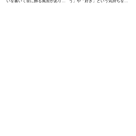
いを書いて笹に飾る風習がありま
う」や「好き」という気持ちを、
す。でも、なぜこの日に星に願い
素直に伝えられる特別な日です。
ごとをするのでしょうか？織姫と
チョコレートやプレゼントに添え
彦星の物語は誰もが一度は聞いた
るメッセージひとつで、相手の受
ことがあるかもしれませんが、そ
け取る印象は大きく変わります。
の由来や本来の意味を詳しく知る
しかし、「何を書けばいいのかわ
か