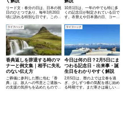
く解説
解説
リード文：春分の日は、日本の祝
10月1日は、一年の中でも特に多
日のひとつであり、毎年3月20日
くの記念日が制定されている日で
頃に訪れる特別な日です。この日
す。衣替えや日本酒の日、コーヒ
は昼と夜の長さがほぼ同じになる
ーの日など、生活に身近な行事か
日として知られており、自然や祖
ら、国際的な記念日、歴史的な出
ライフハック
ライフハック
先に感謝する意味が込められてい
来事まで幅広く存在しています。
ます。学校や会社が休みになる祝
なぜ10月1日に集中しているの
日として認識している人も多い
か、その由来や意味を知ること
香典返しを辞退する時のマ
今日は何の日？2月5日にま
ナーと例文集｜相手に失礼
つわる記念日・出来事・誕
のない伝え方
生日をわかりやすく解説
ご葬儀に参列した際に包む「香
2月5日は、暦の上では立春を過
典」は、故人への弔意とご遺族へ
ぎ、少しずつ春の気配を感じ始め
の支援の気持ちを込めたもので
る時期です。まだ寒さは厳しいも
す。そのお礼としてお渡しするの
のの、日差しがやわらいだり、日
が「香典返し」ですが、時には
照時間が長くなったりと、季節の
「香典返しは不要です」と伝えた
移ろいを実感する人も多いのでは
い場面もあります。たとえば、親
ないでしょうか。そんな2月5日
しい間柄で金銭のやり取りを避け
には、意外と知られていない記念
たい場