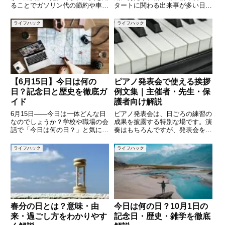
ることでガソリン代の節約や車の
タートに関わる出来事が多い日で
健康状態の確認につながり、エコ
す。また、健康や社会に関する重
ドライブの第一歩にもなります。
要な記念日が制定されていること
ライフハック
ライフハック
しかし、「燃費ってどうやって計
でも知られています。この記事で
算するの？」「表示される数値は
は、4月7日にまつわる代表的な
本当に正しいの？」と疑問を持つ
記念日や歴史的な出来事、有名人
【6月15日】今日は何の
ピアノ発表会で使える挨拶
日？記念日と歴史を徹底ガ
例文集｜主催者・先生・保
イド
護者向け解説
6月15日――今日は一体どんな日
ピアノ発表会は、日ごろの練習の
なのでしょうか？学校や職場の会
成果を披露する特別な場です。演
話で「今日は何の日？」と気にな
奏はもちろんですが、発表会をよ
る方も多いはずです。実はこの日
り温かい雰囲気にするために欠か
は、日本では「生姜の日」や「米
せないのが「挨拶」です。主催者
ライフハック
ライフハック
百俵デー」などのユニークな記念
としての開会の挨拶、講師として
日があり、さらに世界的には「マ
の言葉、保護者を代表しての感謝
グナ・カルタ」の承認や歴史的
の挨拶など、それぞれの立場に合
春分の日とは？意味・由
今日は何の日？10月1日の
来・過ごし方をわかりやす
記念日・歴史・雑学を徹底