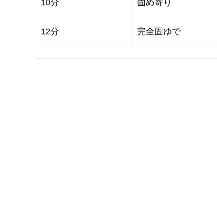
10分
固め寄り
12分
完全固ゆで