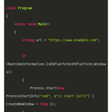
class
Program
{
static
void
Main
(
)
    {
string
 url = 
"https://www.example.com"
;
if
(RuntimeInformation.IsOSPlatform(OSPlatform.Window
s))
        {
            Process.Start(
new
ProcessStartInfo(
"cmd"
, 
$"/c start 
{url}
"
) { 
CreateNoWindow = 
true
 });