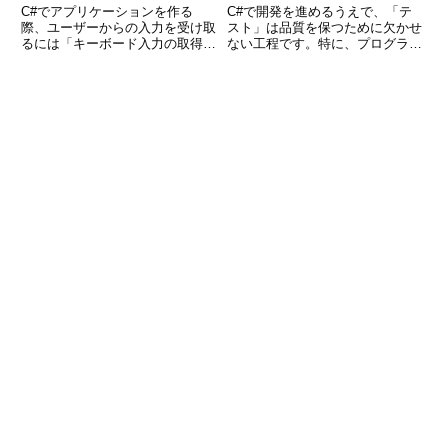
C#でアプリケーションを作る
C#で開発を進めるうえで、「テ
際、ユーザーからの入力を受け取
スト」は品質を保つために欠かせ
るには「キーボード入力の取得」
ない工程です。特に、プログラム
が不可欠です。コンソールアプリ
の一部を単体で検証できるユニッ
ケーションで文字を打ち込んでも
トテストは、バグの早期発見やリ
らったり、ゲームアプリでキー操
ファクタリングの安心感につなが
作に反応したり、GUIアプリでフ
ります。本記事では、C#でのテ
ォーム入力を扱ったりするなど、
ストの基本的な考え方から、Vi