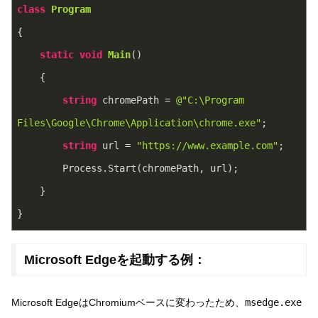
class
Program
{
static
void
Main
(
)
    {
string
 chromePath = 
@"C:\Program 
Files\Google\Chrome\Application\chrome.exe"
;
string
 url = 
"https://www.example.com"
;
        Process.Start(chromePath, url);
    }
}
Microsoft Edgeを起動する例：
Microsoft EdgeはChromiumベースに変わったため、
msedge.exe