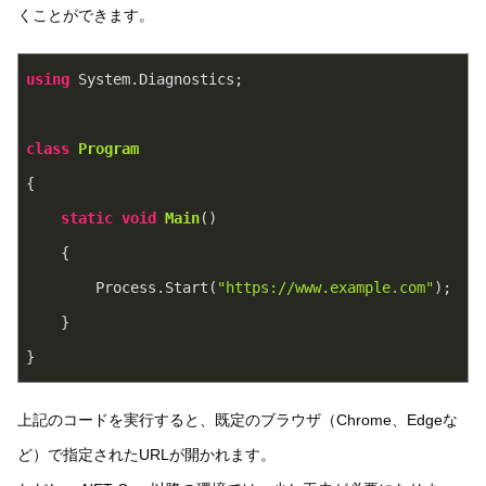
くことができます。
using
 System.Diagnostics;
class
Program
{
static
void
Main
(
)
    {
        Process.Start(
"https://www.example.com"
);
    }
}
上記のコードを実行すると、既定のブラウザ（Chrome、Edgeな
ど）で指定されたURLが開かれます。