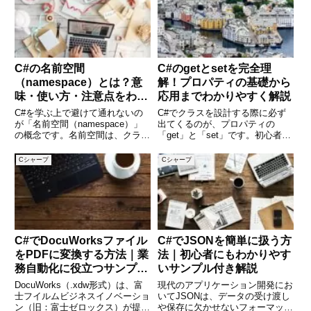
C#の名前空間
C#のgetとsetを完全理
（namespace）とは？意
解！プロパティの基礎から
味・使い方・注意点をわか
応用までわかりやすく解説
りやすく解説
C#を学ぶ上で避けて通れないの
C#でクラスを設計する際に必ず
が「名前空間（namespace）」
出てくるのが、プロパティの
の概念です。名前空間は、クラス
「get」と「set」です。初心者の
やメソッドなどを整理し、他のコ
うちは「なんとなく使っている」
ードとの衝突を防ぐための便利な
ことが多いこの仕組みですが、実
Cシャープ
Cシャープ
仕組みです。しかし、初心者にと
はオブジェクト指向プログラミン
っては少し抽象的でイメージしづ
グの中核ともいえる重要な概念で
らいものでもあります。こ
す。この記事では、getとs
C#でDocuWorksファイル
C#でJSONを簡単に扱う方
をPDFに変換する方法｜業
法｜初心者にもわかりやす
務自動化に役立つサンプル
いサンプル付き解説
コード付き
DocuWorks（.xdw形式）は、富
現代のアプリケーション開発にお
士フイルムビジネスイノベーショ
いてJSONは、データの受け渡し
ン（旧：富士ゼロックス）が提供
や保存に欠かせないフォーマット