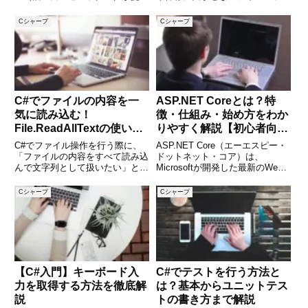
するドキュメント管理ソフトで使
です。C#を使ってWeb APIと連
われる独自ファイル形式です。し
携する際や、設定ファイルを読み
Cシャープ
Cシャープ
かし業務上、PDF形式での共有や
込む際にもJSONはよく使われま
保存が求められるケースも多く、
す。しかし、初めて扱う方には
手動で変換するのは
「どうやって読み書きす
C#でファイルの内容を一
ASP.NET Coreとは？特
気に読み込む！
徴・仕組み・始め方をわか
File.ReadAllTextの使い方
りやすく解説【初心者向け
と活用例
入門ガイド】
C#でファイル操作を行う際に、
ASP.NET Core（エーエスピー・
「ファイルの内容をすべて読み込
ドットネット・コア）は、
んで文字列として扱いたい」と思
Microsoftが開発した最新のWeb
ったことはありませんか？そんな
アプリケーションフレームワーク
時に便利なのが、
です。従来のASP.NETを大幅に
Cシャープ
Cシャープ
File.ReadAllTextメソッドです。
進化させ、Windowsだけでなく、
このメソッドは、ファイルの中身
macOSやLinuxでも動作するよ
を1行ずつ読み込むことなく、
【C#入門】キーボード入
C#でテストを行う方法と
力を取得する方法を徹底解
は？基本からユニットテス
説
トの書き方まで解説