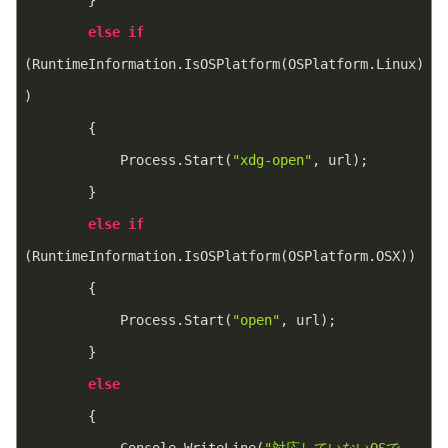
        }
else
if
(RuntimeInformation.IsOSPlatform(OSPlatform.Linux)
)
        {
            Process.Start(
"xdg-open"
, url);
        }
else
if
(RuntimeInformation.IsOSPlatform(OSPlatform.OSX))
        {
            Process.Start(
"open"
, url);
        }
else
        {