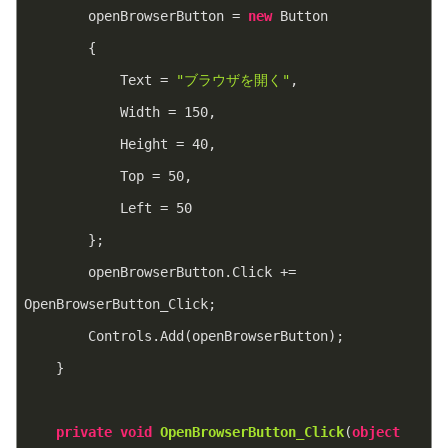
        openBrowserButton = 
new
 Button
        {
            Text = 
"ブラウザを開く"
,
            Width = 
150
,
            Height = 
40
,
            Top = 
50
,
            Left = 
50
        };
        openBrowserButton.Click += 
OpenBrowserButton_Click;
        Controls.Add(openBrowserButton);
    }
private
void
OpenBrowserButton_Click
(
object