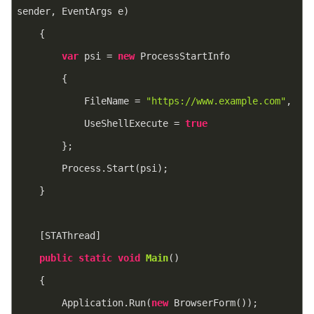
sender, EventArgs e
)
    {
var
 psi = 
new
 ProcessStartInfo
        {
            FileName = 
"https://www.example.com"
,
            UseShellExecute = 
true
        };
        Process.Start(psi);
    }
    [STAThread]
public
static
void
Main
(
)
    {
        Application.Run(
new
 BrowserForm());