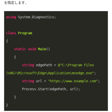
を指定します。
using
 System.Diagnostics;
class
Program
{
static
void
Main
(
)
    {
string
 edgePath = 
@"C:\Program Files 
(x86)\Microsoft\Edge\Application\msedge.exe"
;
string
 url = 
"https://www.example.com"
;
        Process.Start(edgePath, url);
    }
}