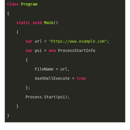
class
Program
{
static
void
Main
(
)
    {
var
 url = 
"https://www.example.com"
;
var
 psi = 
new
 ProcessStartInfo
        {
            FileName = url,
            UseShellExecute = 
true
        };
        Process.Start(psi);
    }
}