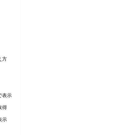
え方
で表示
取得
表示