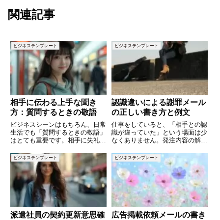
関連記事
ビジネステンプレート
ビジネステンプレート
相手に伝わる上手な聞き
認識違いによる謝罪メール
方：質問するときの敬語
の正しい書き方と例文
ビジネスシーンはもちろん、日常
仕事をしていると、「相手との認
生活でも「質問するときの敬語」
識が違っていた」という場面は少
はとても重要です。相手に失礼が
なくありません。発注内容の解
ないように、かつ自分の意図を正
釈、会議での伝達事項、納期や数
確に伝えるためには、正しい敬語
量のすれ違いなど、ほんの小さな
ビジネステンプレート
ビジネステンプレート
表現を使って質問することが欠か
認識の違いが大きなトラブルに発
せません。特に、社内外でのメー
展することもあります。そんなと
ルや面接、取引先とのやり取りで
き、誠意をもって謝罪し、正しい
内
派遣社員の契約更新意思確
広告掲載依頼メールの書き