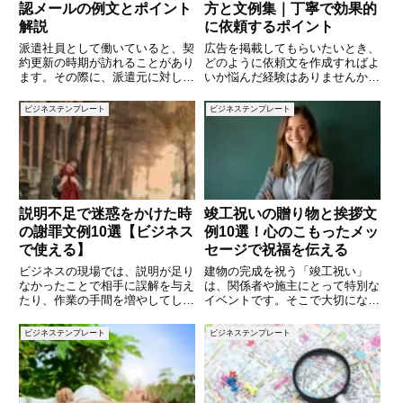
認メールの例文とポイント
方と文例集｜丁寧で効果的
解説
に依頼するポイント
派遣社員として働いていると、契
広告を掲載してもらいたいとき、
約更新の時期が訪れることがあり
どのように依頼文を作成すればよ
ます。その際に、派遣元に対して
いか悩んだ経験はありませんか。
「契約更新の意思確認」をする必
依頼の文面ひとつで、相手に与え
要があることもあります。更新の
る印象や広告掲載の可否が変わる
ビジネステンプレート
ビジネステンプレート
意向を伝えるためには、丁寧で明
ことも少なくありません。ビジネ
確なメールが求められます。この
スシーンでは、簡潔かつ丁寧に要
記事では、派遣の契約更新の意思
点を伝えることが求められます。
説明不足で迷惑をかけた時
竣工祝いの贈り物と挨拶文
の謝罪文例10選【ビジネス
例10選！心のこもったメッ
で使える】
セージで祝福を伝える
ビジネスの現場では、説明が足り
建物の完成を祝う「竣工祝い」
なかったことで相手に誤解を与え
は、関係者や施主にとって特別な
たり、作業の手間を増やしてしま
イベントです。そこで大切になる
うことがあります。自分では十分
のが、心のこもったお祝いのメッ
伝えたつもりでも、結果的に相手
セージです。竣工祝いの挨拶に
ビジネステンプレート
ビジネステンプレート
に迷惑をかけてしまうと信頼を損
は、適切な言葉遣いや気配りが求
なう原因になりかねません。そん
められます。この記事では、竣工
な時に大切なのが「説明不足を認
祝いに使える文例を10個ご紹介
し、