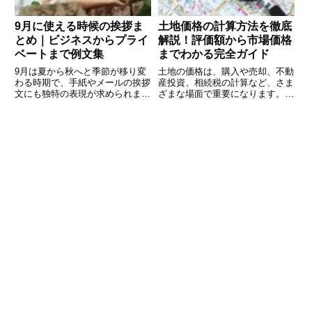
9月に使える時候の挨拶ま
土地価格の計算方法を徹底
とめ｜ビジネスからプライ
解説！評価額から市場価格
ベートまで例文集
までわかる完全ガイド
9月は夏から秋へと季節が移り変
土地の価格は、購入や売却、不動
わる時期で、手紙やメールの挨拶
産投資、相続税の計算など、さま
文にも独特の表現が求められま
ざまな場面で重要になります。し
す。残暑の厳しさを伝える場面も
かし、土地の価格は単純に「1坪
あれば、秋の涼しさや紅葉の気配
あたり〇万円」と決められるわけ
を盛り込むこともあります。特に
ではなく、地価公示や路線価、不
ビジネスシーンでは、相手に季節
動産取引事例、固定資産税評価額
感を伝えつつ、礼儀を守った挨拶
など、複数の基準や計算方法を組
が