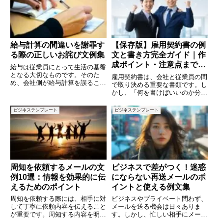
な審査が求められるため、説得力
しばしばです。この記事では、環
のある稟議書の作成が重要です。
境に関するスローガンの例を10
給与計算の間違いを謝罪す
【保存版】雇用契約書の例
る際の正しいお詫び文例集
文と書き方完全ガイド｜作
成ポイント・注意点まで徹
給与は従業員にとって生活の基盤
底解説
となる大切なものです。そのた
雇用契約書は、会社と従業員の間
め、会社側が給与計算を誤ること
で取り決める重要な書類です。し
は、従業員の信頼を大きく損なう
かし、「何を書けばいいのか分か
可能性があります。しかし、どん
らない」「法律的に問題ない内容
なに注意していても、計算ミスや
にしたい」と悩む方も多いのでは
ビジネステンプレート
ビジネステンプレート
振込手続きの不備などで給与の誤
ないでしょうか。本記事では、雇
りが発生することはゼロではあり
用契約書の基本から、すぐに使え
ま
る例文、作成時のポイントや注意
周知を依頼するメールの文
ビジネスで差がつく！迷惑
例10選：情報を効果的に伝
にならない再送メールのポ
えるためのポイント
イントと使える例文集
周知を依頼する際には、相手に対
ビジネスやプライベート問わず、
して丁寧に依頼内容を伝えること
メールを送る機会は日々ありま
が重要です。周知する内容を明確
す。しかし、忙しい相手にメール