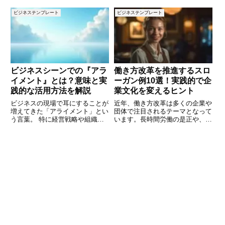
にし、伝達すべき情報や期限など
を送ったまま、なかなか返信が来
をきちんと伝えることで、相手も
ないことも少なくありません。そ
ビジネステンプレート
ビジネステンプレート
スムーズに対応しやすくなりま
んなとき、「催促」するようで気
す。この記事では、周知を依頼す
が引けつつも、用件を前に進める
る際に使えるメールの文例を10
ためには再度連絡を入れる必要が
個
出
ビジネスシーンでの『アラ
働き方改革を推進するスロ
イメント』とは？意味と実
ーガン例10選！実践的で企
践的な活用方法を解説
業文化を変えるヒント
ビジネスの現場で耳にすることが
近年、働き方改革は多くの企業や
増えてきた「アライメント」とい
団体で注目されるテーマとなって
う言葉。 特に経営戦略や組織マ
います。長時間労働の是正や、多
ネジメント、人材育成の分野で頻
様な働き方の実現は、個人と企業
繁に使われていますが、具体的に
の双方にとって重要な課題です。
はどのような意味を持ち、どのよ
その実現に向けて「スローガン」
うに活用すれば良いのでしょう
は重要な役割を果たします。共通
か？ 本記事では、ビジネスシー
の目標を示すスローガンがあれば
ン