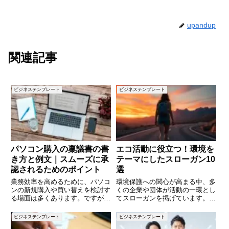
upandup
関連記事
ビジネステンプレート
ビジネステンプレート
パソコン購入の稟議書の書
エコ活動に役立つ！環境を
き方と例文｜スムーズに承
テーマにしたスローガン10
認されるためのポイント
選
業務効率を高めるために、パソコ
環境保護への関心が高まる中、多
ンの新規購入や買い替えを検討す
くの企業や団体が活動の一環とし
る場面は多くあります。ですが、
てスローガンを掲げています。短
会社の備品購入には稟議書を提出
い言葉ながら、その背後には強い
して承認を得る必要があります。
メッセージが込められており、意
ビジネステンプレート
ビジネステンプレート
特にパソコンは単価も高く、慎重
識を変えるきっかけになることも