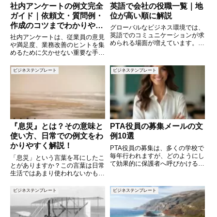
社内アンケートの例文完全
英語で会社の役職一覧｜地
ガイド｜依頼文・質問例・
位が高い順に解説
作成のコツまでわかりやす
グローバルなビジネス環境では、
く解説
英語でのコミュニケーションが求
社内アンケートは、従業員の意見
められる場面が増えています。特
や満足度、業務改善のヒントを集
に会社の役職は、英語表記におい
めるために欠かせない重要な手段
て日本語と異なるニュアンスを持
です。しかし、「どのように依頼
つことがあり、正確に理解してお
すればよいのか」「どんな質問を
ビジネステンプレート
ビジネステンプレート
くことが重要です。本記事では、
設定すればよいのか」と悩む方も
英語での会社の役職について、地
多いのではないでしょうか。適切
な文章と設計ができていないと、
『息災』とは？その意味と
PTA役員の募集メールの文
使い方、日常での例文をわ
例10選
かりやすく解説！
PTA役員の募集は、多くの学校で
毎年行われますが、どのようにし
「息災」という言葉を耳にしたこ
て効果的に保護者へ呼びかけるか
とがありますか？この言葉は日常
悩むこともあります。この記事で
生活ではあまり使われないかもし
は、PTA役員募集の際に使えるメ
れませんが、挨拶や手紙などフォ
ールの文例を10個ご紹介しま
ーマルな場面で使われることがあ
ビジネステンプレート
ビジネステンプレート
す。シンプルでわかりやすく、協
ります。「息災」とは何を意味す
力を促す文例を集めましたので
るのか、どのように使うべきかを
正しく理解することで、あなたの