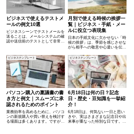
ビジネスで使えるテストメ
月別で使える時候の挨拶一
ールの例文10選
覧｜ビジネス・手紙・メー
ルに役立つ表現集
ビジネスシーンでテストメールを
送ることは、メールシステムの確
日本の手紙文化に欠かせない「時
認や送信前のテストとして非常に
候の挨拶」は、季節を感じさせな
重要です。しかし、何をどのよう
がら相手への敬意や心遣いを伝え
に書けばいいのか悩むこともある
る大切な要素です。特にビジネス
でしょう。この記事では、テスト
やフォーマルな場面では、月ごと
ビジネステンプレート
ビジネステンプレート
メールを送る際のポイントと実際
の季節感に沿った挨拶を使うこと
に使える例文を10個ご紹介しま
で、文章全体に温かみや信頼感が
生まれます。しかし「1月はどん
パソコン購入の稟議書の書
6月18日は何の日？記念
き方と例文｜スムーズに承
日・歴史・豆知識を一挙紹
認されるためのポイント
介！
業務効率を高めるために、パソコ
6月18日は、何気ない一日と思い
ンの新規購入や買い替えを検討す
きや、実はさまざまな記念日や出
る場面は多くあります。ですが、
来事が重なった特別な日です。
会社の備品購入には稟議書を提出
「おにぎりの日」や「考古学出発
して承認を得る必要があります。
の日」などユニークな記念日があ