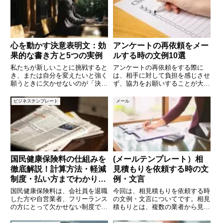
じる必要はありません。現在転職
まいます。では、どうすれば会議
を考えていない場合や、条件が合
で効果的に意思決定を行えるので
しょう
心を動かす決意表明文：効
アンケートの再依頼をメー
果的な書き方と5つの実例
ルする時の文例10選
私たちが新しいことに挑戦すると
アンケートの再依頼をする際に
き、または自分を変えたいと強く
は、相手に対して負担を感じさせ
願うときに欠かせないのが「決意
ず、協力をお願いすることが大切
表明」です。明確な意志を自分自
です。依頼の理由やアンケートの
身に宣言し、周囲に宣言すること
重要性をしっかりと伝え、相手の
ビジネステンプレート
メール
で行動に移しやすくなり、モチベ
協力を得やすいように工夫しまし
ーションの持続にもつながりま
ょう。この記事では、アンケート
す。しかし、いざ言葉にしようと
再依頼の際に使えるメールの文例
す
を
国民健康保険料の仕組みを
(メールテンプレート）相
徹底解説！計算方法・軽減
見積もりを依頼する時の文
制度・払い方までわかりや
例・文言
すく解説
国民健康保険料は、会社員を退職
今回は、相見積もりを依頼する時
した方や自営業者、フリーランス
の文例・文言についてです。相見
の方にとって欠かせない制度で
積もりとは、複数の業者から見積
す。毎年金額が変わり、計算方法
もりを取ることで、より良い条件
も複雑で「なぜこんなに高いの
での契約を目指す手法です。ポイ