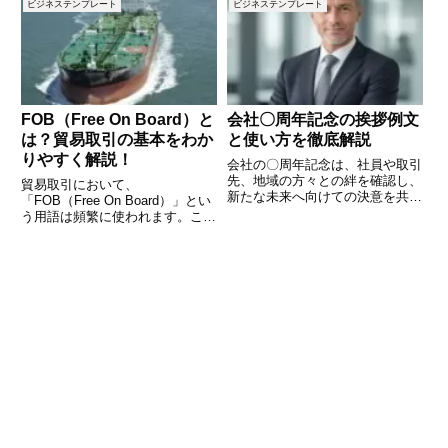
ビジネステンプレート
ビジネステンプレート
か」と疑問を持つ方も少なくあり
ントどのような製品やサービスの
ません。さらに、自治体ごとに保
見積もりを依頼しているのか、具
険料の仕組みが異なるため、理解
体的な内容を明記しましょう。見
しづ
FOB（Free On Board）と
会社〇周年記念の挨拶例文
は？貿易取引の基本をわか
と使い方を徹底解説
りやすく解説！
会社の〇周年記念は、社員や取引
先、地域の方々との絆を確認し、
貿易取引において、
新たな未来へ向けての決意を共有
「FOB（Free On Board）」とい
する大切な節目です。挨拶の言葉
う用語は頻繁に使われます。これ
一つで、感謝の気持ちや今後の展
はインコタームズ（Incoterms）
望をしっかりと伝えることができ
の一つで、船積みを前提とした取
ます。この記事では、実際に使え
引条件のことを指します。しか
る挨拶の例文を5つご紹介し、そ
し、FOBの具体的な意味や、他
の貿易条件との違いを理