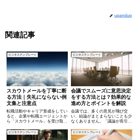
upandup
関連記事
ビジネステンプレート
ビジネステンプレート
スカウトメールを丁寧に断
会議でスムーズに意思決定
る方法｜失礼にならない例
をする方法とは？効果的な
文集と注意点
進め方とポイントを解説
転職活動やキャリア形成をしてい
会議では、多くの意見が飛び交
ると、企業や転職エージェントか
い、結論がまとまらないことも少
ら「スカウトメール」を受け取る
なくありません。「議論が長引
ことがあります。自分に興味を持
く」「決定が先送りされる」な
ってもらえるのは嬉しいことです
ど、意思決定がスムーズに進まな
ビジネステンプレート
ビジネステンプレート
が、必ずしも全てのスカウトに応
いと、会議の生産性が低下してし