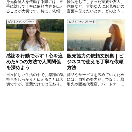
伝え方のポイント
身元保証人を依頼する際には、相
怪我をしてしまった家族や友人、
手に対して丁寧に依頼内容を伝え
同僚など、大切な人にお見舞いの
ることが大切です。特に、依頼の
言葉を伝えたいとき、どのような
目的や保証期間、必要な手続きに
表現が適切か迷うことはありませ
ついて明確に伝えることで、相手
んか？一言で「お大事に」と言っ
ビジネステンプレート
ビジネステンプレート
もスムーズに対応しやすくなりま
ても、相手の状況や怪我の程度に
す。この記事では、身元保証人を
合わせた言葉選びをすることで、
依頼する際に使えるメールの文例
より誠実な気持ちが伝わります。
感謝を行動で示す！心を込
販売協力の依頼文例集｜ビ
めた5つの方法で人間関係
ジネスで使える丁寧な依頼
を深めよう
方法
日々忙しい生活の中で、感謝の気
商品やサービスを広めていくため
持ちをしっかりと伝えることは大
には、自社の努力だけでなく、取
切ですが、言葉だけでは伝わりき
引先や販売代理店、パートナー企
らないこともあります。感謝を表
業などの協力が欠かせません。特
現する最も効果的な方法のひとつ
に新商品を発売する際やキャンペ
は、言葉だけでなく行動を通じて
ーンを展開する時には、「販売協
感謝を示すことです。この記事で
力をお願いする文書やメール」を
は、感謝の気持ちを具体的な行動
送るケースが多くあります。しか