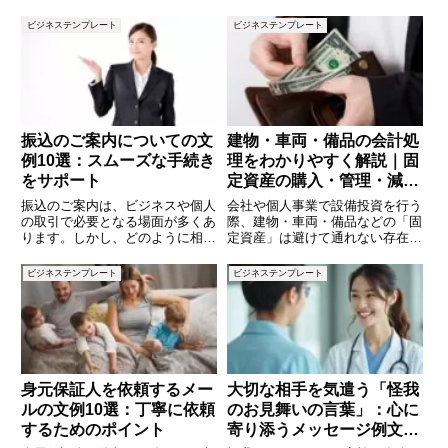
って、「どの部署が何をしている
への進捗報告、社内会議での成果
のか？」を理解することは重要で
共有、クライアントへの報告メー
ビジネステンプレート
ビジネステンプレート
す。また、会社全体の仕組みを知
ルなど、形はさまざまですが、共
ることで、自分の仕事がどのよう
通して重要なのは「正確さ」と
に組織に貢献しているのかを把握
「わかりやすさ」です。成果を効
果
振込のご案内についての文
建物・車両・備品の会計処
例10選：スムーズな手続き
理をわかりやすく解説｜固
をサポート
定資産の購入・管理・減価
償却の基本
振込のご案内は、ビジネスや個人
会社や個人事業で設備投資を行う
の取引で必要となる場面が多くあ
際、建物・車両・備品などの「固
ります。しかし、どのように相手
定資産」は避けて通れない存在で
に案内すれば良いか迷うこともあ
す。これらの資産は、購入時にす
ります。この記事では、振込のご
ぐに費用化されるのではなく、減
ビジネステンプレート
ビジネステンプレート
案内に使える文例を10個ご紹介
価償却によって複数年に分けて費
します。相手にわかりやすく、ス
用計上されます。本記事では、固
ムーズに振込を行ってもらうため
定資産の購入から仕訳処理、減価
身元保証人を依頼するメー
大切な相手を気遣う「怪我
ルの文例10選：丁寧に依頼
のお見舞いの言葉」：心に
するためのポイント
寄り添うメッセージ例文と