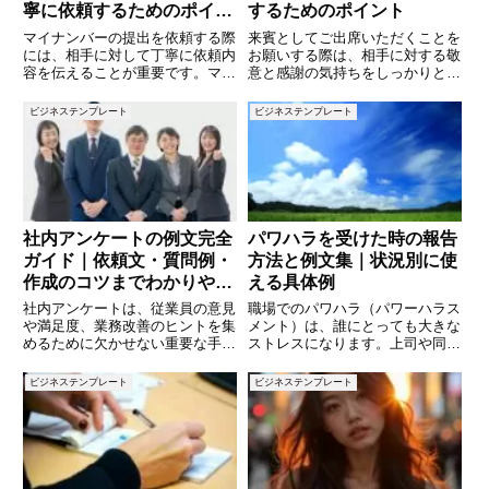
寧に依頼するためのポイン
するためのポイント
ト
マイナンバーの提出を依頼する際
来賓としてご出席いただくことを
には、相手に対して丁寧に依頼内
お願いする際は、相手に対する敬
容を伝えることが重要です。マイ
意と感謝の気持ちをしっかりと伝
ナンバーは個人情報のため、依頼
えることが大切です。また、具体
内容を明確にし、相手に安心感を
的な日時や内容を明確に記載する
ビジネステンプレート
ビジネステンプレート
与えることが求められます。この
ことで、相手にとって対応しやす
記事では、マイナンバー提出を依
い依頼となります。この記事で
頼する際に使えるメールの文例を
は、来賓出席を依頼する際に使え
る
社内アンケートの例文完全
パワハラを受けた時の報告
ガイド｜依頼文・質問例・
方法と例文集｜状況別に使
作成のコツまでわかりやす
える具体例
く解説
社内アンケートは、従業員の意見
職場でのパワハラ（パワーハラス
や満足度、業務改善のヒントを集
メント）は、誰にとっても大きな
めるために欠かせない重要な手段
ストレスになります。上司や同僚
です。しかし、「どのように依頼
からの言動により、業務に支障が
すればよいのか」「どんな質問を
出たり、心身の健康を損なったり
ビジネステンプレート
ビジネステンプレート
設定すればよいのか」と悩む方も
するケースも少なくありません。
多いのではないでしょうか。適切
そんなとき、勇気を持って「報
な文章と設計ができていないと、
告」することが、自分を守る第一
歩