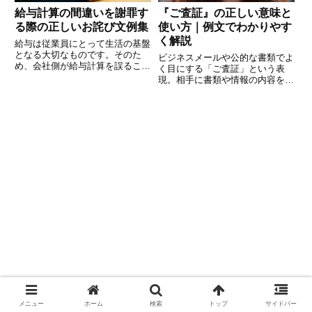
給与計算の間違いを謝罪す
『ご査証』の正しい意味と
る際の正しいお詫び文例集
使い方｜例文でわかりやす
く解説
給与は従業員にとって生活の基盤
となる大切なものです。そのた
ビジネスメールや公的な書類でよ
め、会社側が給与計算を誤ること
く目にする「ご査証」という表
は、従業員の信頼を大きく損なう
現。相手に書類や情報の内容を確
可能性があります。しかし、どん
認してもらう際に使われる丁寧な
なに注意していても、計算ミスや
言葉ですが、具体的な使い方や意
振込手続きの不備などで給与の誤
味を知らないまま使っている方も
りが発生することはゼロではあり
多いかもしれません。本記事で
ま
は、「ご査証」の正しい意味や使
い方
メニュー
ホーム
検索
トップ
サイドバー