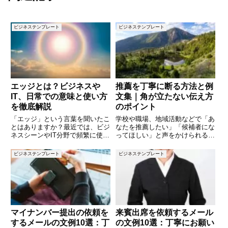
ビジネステンプレート
ビジネステンプレート
エッジとは？ビジネスや
推薦を丁寧に断る方法と例
IT、日常での意味と使い方
文集｜角が立たない伝え方
を徹底解説
のポイント
「エッジ」という言葉を聞いたこ
学校や職場、地域活動などで「あ
とはありますか？最近では、ビジ
なたを推薦したい」「候補者にな
ネスシーンやIT分野で頻繁に使わ
ってほしい」と声をかけられるこ
れるようになりました。しかし、
とがあります。ありがたいお話で
文脈によって意味が異なり、正し
すが、事情によって受けられない
ビジネステンプレート
ビジネステンプレート
く理解するのが難しい言葉でもあ
場合も少なくありません。しか
ります。本記事では、「エッジ」
し、断り方を間違えると「冷たい
の基本的な意味から、ビジネス
人だ」「頼りにならない」と誤解
さ
マイナンバー提出の依頼を
来賓出席を依頼するメール
するメールの文例10選：丁
の文例10選：丁寧にお願い