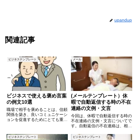
upandup
関連記事
ビジネステンプレート
メール
ビジネスで使える褒め言葉
(メールテンプレート）休
の例文10選
暇で自動返信する時の不在
連絡の文例・文言
職場で相手を褒めることは、信頼
関係を築き、良いコミュニケーシ
今回は、休暇で自動返信する時の
ョンを促進するためにとても重要
不在連絡の文例・文言についてで
です。しかし、具体的にどのよう
す。自動返信の不在連絡は、相手
に褒めれば良いのか悩むことも多
にあなたの不在を伝えつつ、適切
いでしょう。この記事では、ビジ
な対応を促す内容が求められます
ビジネステンプレート
ビジネステンプレート
ネスシーンで使える褒め言葉の例