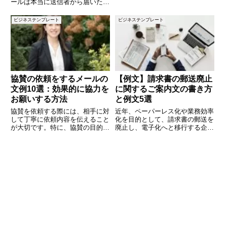
ールは本当に送信者から届いたの
すよね。本記事では、推薦のお礼
か？」「迷惑メールの発信元はど
を伝える際に使える文例を詳しく
こか？」といった疑問に直面する
ビジネステンプレート
ビジネステンプレート
ご紹介します。ビジネスメールや
ことがあります。そんなときに役
カジュアルなメッセージ、フォー
立つのが「メールヘッダー解析ツ
マ
ール」です。メールには、本文と
協賛の依頼をするメールの
【例文】請求書の郵送廃止
文例10選：効果的に協力を
に関するご案内文の書き方
お願いする方法
と例文5選
協賛を依頼する際には、相手に対
近年、ペーパーレス化や業務効率
して丁寧に依頼内容を伝えること
化を目的として、請求書の郵送を
が大切です。特に、協賛の目的や
廃止し、電子化へと移行する企業
メリット、依頼内容を具体的に伝
が増えています。しかし、郵送廃
えることで、相手も快く協力しや
止を顧客や取引先に伝える際に
すくなります。この記事では、協
は、丁寧で誤解のない案内文を作
賛の依頼をする際に使えるメール
成することが大切です。本記事で
の文例を10個ご紹介します。分
は、「請求書郵送の廃止」に関す
る