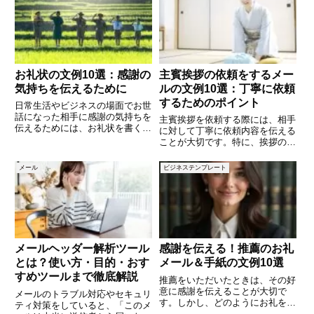
ポイント 「不在のお知らせ」や
文を10個ご紹介します。シンプ
「自動返信：不在のお知らせ」と
いった分かりやすい件名にします
お礼状の文例10選：感謝の
主賓挨拶の依頼をするメー
気持ちを伝えるために
ルの文例10選：丁寧に依頼
するためのポイント
日常生活やビジネスの場面でお世
話になった相手に感謝の気持ちを
主賓挨拶を依頼する際には、相手
伝えるためには、お礼状を書くこ
に対して丁寧に依頼内容を伝える
とがとても大切です。しかし、ど
ことが大切です。特に、挨拶の目
のように書けば良いのか迷うこと
的や日時、場所を明確に伝えるこ
もあるでしょう。この記事では、
とで、相手も挨拶の内容を考えや
メール
ビジネステンプレート
お礼状の文例を10個ご紹介しま
すくなります。この記事では、主
す。シンプルで心のこもったお礼
賓挨拶を依頼する際に使えるメー
ルの文例を10個ご紹介します。
メールヘッダー解析ツール
感謝を伝える！推薦のお礼
とは？使い方・目的・おす
メール＆手紙の文例10選
すめツールまで徹底解説
推薦をいただいたときは、その好
意に感謝を伝えることが大切で
メールのトラブル対応やセキュリ
す。しかし、どのようにお礼を伝
ティ対策をしていると、「このメ
えればよいのか迷うこともありま