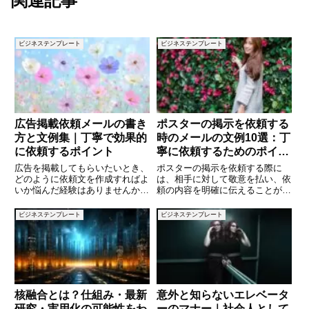
関連記事
ビジネステンプレート
ビジネステンプレート
広告掲載依頼メールの書き
ポスターの掲示を依頼する
方と文例集｜丁寧で効果的
時のメールの文例10選：丁
に依頼するポイント
寧に依頼するためのポイン
ト
広告を掲載してもらいたいとき、
ポスターの掲示を依頼する際に
どのように依頼文を作成すればよ
は、相手に対して敬意を払い、依
いか悩んだ経験はありませんか。
頼の内容を明確に伝えることが重
依頼の文面ひとつで、相手に与え
要です。掲示するポスターの目的
る印象や広告掲載の可否が変わる
や掲示期間、場所を具体的に示す
ビジネステンプレート
ビジネステンプレート
ことも少なくありません。ビジネ
ことで、相手にとって判断がしや
スシーンでは、簡潔かつ丁寧に要
すくなります。この記事では、ポ
点を伝えることが求められます。
スターの掲示を依頼する際に使え
る
核融合とは？仕組み・最新
意外と知らないエレベータ
研究・実用化の可能性をわ
ーのマナー｜社会人として