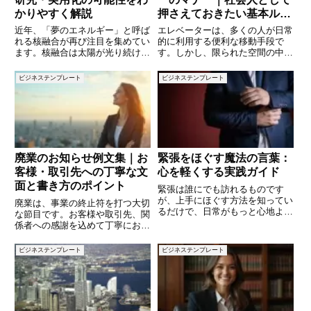
かりやすく解説
押さえておきたい基本ルー
ル
近年、「夢のエネルギー」と呼ば
エレベーターは、多くの人が日常
れる核融合が再び注目を集めてい
的に利用する便利な移動手段で
ます。核融合は太陽が光り続ける
す。しかし、限られた空間の中で
原理であり、膨大なエネルギーを
のマナーを守らないと、周囲に不
生み出す仕組みです。もし人類が
快感を与えたり、トラブルの原因
ビジネステンプレート
ビジネステンプレート
この技術を実用化できれば、石油
となることもあります。特に、ビ
や天然ガスに依存しないクリーン
ジネスシーンではエレベーター内
で安全なエネルギー源を手に入れ
での振る舞いが、その人の印象を
大
廃業のお知らせ例文集｜お
緊張をほぐす魔法の言葉：
客様・取引先への丁寧な文
心を軽くする実践ガイド
面と書き方のポイント
緊張は誰にでも訪れるものです
が、上手にほぐす方法を知ってい
廃業は、事業の終止符を打つ大切
るだけで、日常がもっと心地よく
な節目です。お客様や取引先、関
なります。本記事では、緊張を和
係者への感謝を込めて丁寧にお知
らげるための「言葉」に注目し、
らせすることは、これまで築いて
その効果や活用法を詳しく解説し
きた信頼関係を守るうえで欠かせ
ビジネステンプレート
ビジネステンプレート
ます。言葉の力で心を穏やかにす
ません。しかし、いざ文章を作ろ
るコツを身につけましょう。 (a
うとすると「何を書けばいいの
か」「どこまで詳しく書くべき
か」