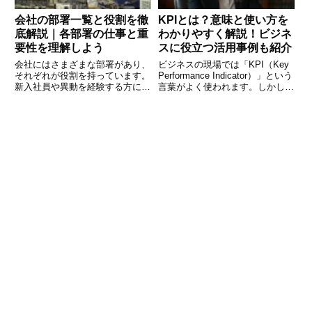
会社の部署一覧と役割を徹
KPIとは？意味と使い方を
底解説｜各部署の仕事と重
わかりやすく解説！ビジネ
要性を理解しよう
スに役立つ活用事例も紹介
会社にはさまざまな部署があり、
ビジネスの現場では「KPI（Key
それぞれが役割を持っています。
Performance Indicator）」という
新入社員や異動を経験する方にと
言葉がよく使われます。しかし、
って、「どの部署が何をしている
「具体的にどのような意味なの
のか？」を理解することは重要で
か？」「どのように活用すればい
す。また、会社全体の仕組みを知
いのか？」と疑問に思う方も多い
ることで、自分の仕事がどのよう
でしょう。KPIとは、目標達成の
に組織に貢献しているのかを把握
た