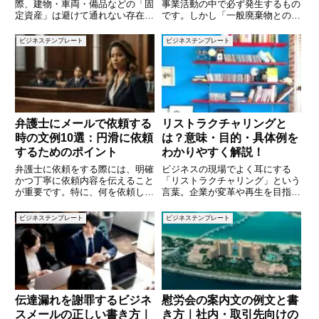
際、建物・車両・備品などの「固
事業活動の中で必ず発生するもの
定資産」は避けて通れない存在で
です。しかし「一般廃棄物との違
す。これらの資産は、購入時にす
いは？」「どんなものが産業廃棄
ぐに費用化されるのではなく、減
物に分類されるのか？」といった
ビジネステンプレート
ビジネステンプレート
価償却によって複数年に分けて費
疑問を持つ方も多いのではないで
用計上されます。本記事では、固
しょうか。本記事では、産業廃棄
定資産の購入から仕訳処理、減価
物の基本的な分類をわかりやすく
弁護士にメールで依頼する
リストラクチャリングと
時の文例10選：円滑に依頼
は？意味・目的・具体例を
するためのポイント
わかりやすく解説！
弁護士に依頼をする際には、明確
ビジネスの現場でよく耳にする
かつ丁寧に依頼内容を伝えること
「リストラクチャリング」という
が重要です。特に、何を依頼した
言葉。企業が変革や再生を目指す
いのか、依頼内容に関する背景情
際に重要な戦略として用いられる
報や依頼の緊急度を伝えること
この概念ですが、具体的に何を意
ビジネステンプレート
ビジネステンプレート
で、弁護士がスムーズに対応しや
味し、どのような目的で実施され
すくなります。この記事では、弁
るのか、理解している人は意外に
護士に依頼する際に使えるメール
少ないかもしれません。本記事で
の
は
伝達漏れを謝罪するビジネ
慰労会の案内文の例文と書
スメールの正しい書き方｜
き方｜社内・取引先向けの