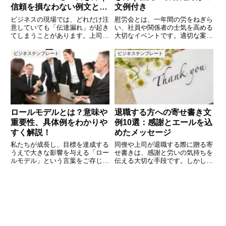
信頼を損なわない例文と対
文例付き
応ポイントを解説
ビジネスの現場では、どれだけ注
慰労会とは、一年間の労をねぎら
意していても「伝達漏れ」が起き
い、社員や関係者の士気を高める
てしまうことがあります。上司か
大切なイベントです。適切な案内
らの指示を共有し忘れた、会議内
文を作成することで、参加者に好
容を関係者に伝えられていなかっ
印象を与え、スムーズな運営につ
ビジネステンプレート
ビジネステンプレート
た、スケジュール変更の連絡が漏
なげることができます。本記事で
れていたなど、原因はさまざまで
は、慰労会の案内文の基本構成や
す。しかし、伝達漏れは相手の業
書き方のポイントを解説し、社内
ロールモデルとは？意味や
退職する方への寄せ書き文
重要性、具体例をわかりや
例10選：感謝とエールを込
すく解説！
めたメッセージ
私たちが成長し、目標を達成する
同僚や上司が退職する際に贈る寄
うえで大きな影響を与える「ロー
せ書きは、感謝と労いの気持ちを
ルモデル」という言葉をご存じで
伝える大切な手段です。しかし、
しょうか？ロールモデルとは、模
どのような言葉を選べば良いのか
範となる人物のことを指し、仕事
迷うこともあるでしょう。この記
や人生において自分の目標や行動
事では、退職する方に贈る寄せ書
の指針となる存在です。成功者の
きの文例を10個ご紹介します。
考え方や行動を学ぶことで、私た
心のこもったメッセージで、これ